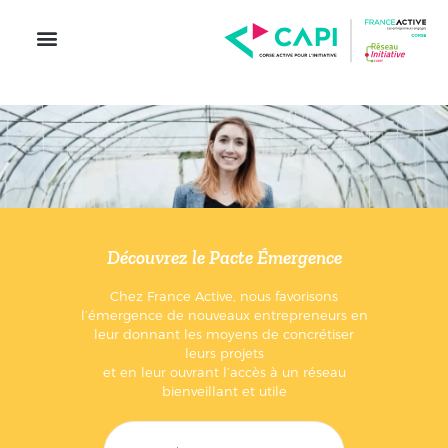
Découvrez le Pacte Émergence
Chez France Active, nous favorisons
l’émergence de nouveaux entrepreneurs en
leur donnant les moyens de concrétiser
leurs projets
et en leur ouvrant l’accès à un réseau
bienveillant et utile