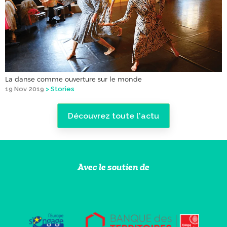
La danse comme ouverture sur le monde
19 Nov 2019
>
Stories
Découvrez toute l'actu
Avec le soutien de
Bonjour c'est nous...
les Cookies
de CAPI
On a attendu d'être sûrs que le contenu de ce site vous intéresse
avant de vous déranger, mais on aimerait bien vous accompagner