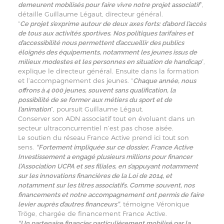
”,
demeurent mobilisés pour faire vivre notre projet associatif
détaille Guillaume Légaut, directeur général.
“
Ce projet s’exprime autour de deux axes forts: d’abord l’accès
de tous aux activités sportives. Nos politiques tarifaires et
d’accessibilité nous permettent d’accueillir des publics
éloignés des équipements, notamment les jeunes issus de
”,
milieux modestes et les personnes en situation de handicap
explique le directeur général. Ensuite dans la formation
et l’accompagnement des jeunes. “
Chaque année, nous
offrons à 4 000 jeunes, souvent sans qualification, la
possibilité de se former aux métiers du sport et de
”, poursuit Guillaume Légaut.
l’animation
Conserver son ADN associatif tout en évoluant dans un
secteur ultraconcurrentiel n’est pas chose aisée.
Le soutien du réseau France Active prend ici tout son
sens.
“Fortement impliquée sur ce dossier, France Active
Investissement a engagé plusieurs millions pour financer
l’Association UCPA et ses filiales, en s’appuyant notamment
sur les innovations financières de la Loi de 2014, et
notamment sur les titres associatifs. Comme souvent, nos
financements et notre accompagnement ont permis de faire
, témoigne Véronique
levier auprès d’autres financeurs”
Tröge, chargée de financement France Active.
“Un partenaire financier particulièrement mobilisé par la